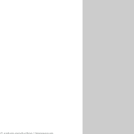
© saturn-production |
Impressum