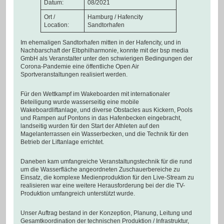
Datum:
08/2021
Ort /
Hamburg / Hafencity
Location:
Sandtorhafen
Im ehemaligen Sandtorhafen mitten in der Hafencity, und in
Nachbarschaft der Elbphilharmonie, konnte mit der bsp media
GmbH als Veranstalter unter den schwierigen Bedingungen der
Corona-Pandemie eine öffentliche Open Air
Sportveranstaltungen realisiert werden.
Für den Wettkampf im Wakeboarden mit internationaler
Beteiligung wurde wasserseitig eine mobile
Wakeboardliftanlage, und diverse Obstacles aus Kickern, Pools
und Rampen auf Pontons in das Hafenbecken eingebracht,
landseitig wurden für den Start der Athleten auf den
Magelanterrassen ein Wasserbecken, und die Technik für den
Betrieb der Liftanlage errichtet.
Daneben kam umfangreiche Veranstaltungstechnik für die rund
um die Wasserfläche angeordneten Zuschauerbereiche zu
Einsatz, die komplexe Medienproduktion für den Live-Stream zu
realisieren war eine weitere Herausforderung bei der die TV-
Produktion umfangreich unterstützt wurde.
Unser Auftrag bestand in der Konzeption, Planung, Leitung und
Gesamtkoordination der technischen Produktion / Infrastruktur,