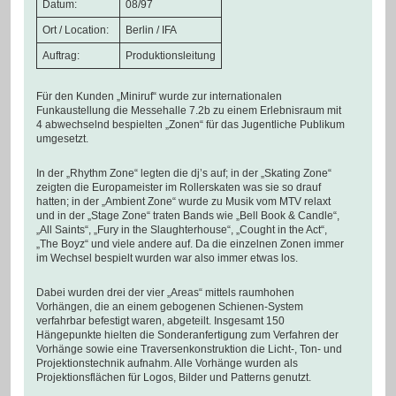
Datum:
08/97
Ort / Location:
Berlin / IFA
Auftrag:
Produktionsleitung
Für den Kunden „Miniruf“ wurde zur internationalen
Funkaustellung die Messehalle 7.2b zu einem Erlebnisraum mit
4 abwechselnd bespielten „Zonen“ für das Jugentliche Publikum
umgesetzt.
In der „Rhythm Zone“ legten die dj’s auf; in der „Skating Zone“
zeigten die Europameister im Rollerskaten was sie so drauf
hatten; in der „Ambient Zone“ wurde zu Musik vom MTV relaxt
und in der „Stage Zone“ traten Bands wie „Bell Book & Candle“,
„All Saints“, „Fury in the Slaughterhouse“, „Cought in the Act“,
„The Boyz“ und viele andere auf. Da die einzelnen Zonen immer
im Wechsel bespielt wurden war also immer etwas los.
Dabei wurden drei der vier „Areas“ mittels raumhohen
Vorhängen, die an einem gebogenen Schienen-System
verfahrbar befestigt waren, abgeteilt. Insgesamt 150
Hängepunkte hielten die Sonderanfertigung zum Verfahren der
Vorhänge sowie eine Traversenkonstruktion die Licht-, Ton- und
Projektionstechnik aufnahm. Alle Vorhänge wurden als
Projektionsflächen für Logos, Bilder und Patterns genutzt.