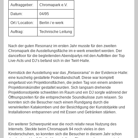
Auftraggeber:
Chromapark e.V.
Datum:
04/95
Ort / Location:
Berlin / e-werk
Auftrag:
Technische Leitung
Nach der guten Resonanz im ersten Jahr musste für den zweiten
Chromapark die Ausstellungsfläche im e-werk erweitert werden. Der
dancefloor für die begleitenden Abendpartys mit den Auftritten der Top
Live-Acts und DJ’s befand sich in der Twirl-Halle.
Kernstück der Ausstellung war das „Relaxorama“ in der Evidence-Halle:
eine kuschelig gestaltete Podestlandschaft. Diese war komplett
eingefasst von Projektionsflächen, die jeden Tag von einem anderen
Projektionskünstler gestaltet wurden. Sich langsam drehende
Projektionsobjekte schwebten im Raum und ein DJ sorgte während der
Öffnungszeiten für die entsprechende Soundkulisse zum relaxen. So
konnten sich die Besucher nach einem Rundgang durch die
verwinkelten Katakomben und der Besichtigung der Kunstobjekte und
Installationen entspannen und mit Essen und Getränken stärken.
Ein weiterer Schwerpunkt war die noch relativ neue Nutzung des
Internets. Steckte beim Chromapark 94 noch vieles in den
Kinderschuhen, so konnten sich die Besucher in diesem Jahr schon