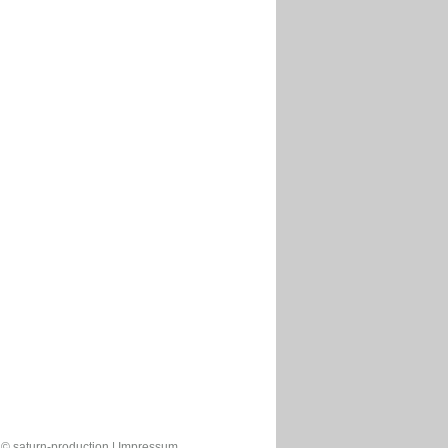
© saturn-production |
Impressum