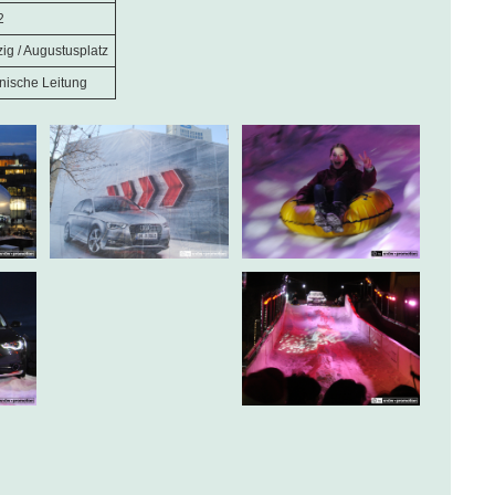
2
zig / Augustusplatz
nische Leitung